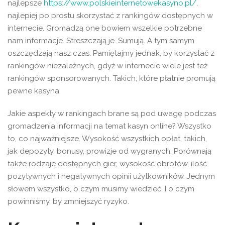
najlepsze
https://www.polskieinternetowekasyno.pl/
,
najlepiej po prostu skorzystać z rankingów dostępnych w
internecie. Gromadzą one bowiem wszelkie potrzebne
nam informacje. Streszczają je. Sumują. A tym samym
oszczędzają nasz czas. Pamiętajmy jednak, by korzystać z
rankingów niezależnych, gdyż w internecie wiele jest też
rankingów sponsorowanych. Takich, które płatnie promują
pewne kasyna.
Jakie aspekty w rankingach brane są pod uwagę podczas
gromadzenia informacji na temat kasyn online? Wszystko
to, co najważniejsze. Wysokość wszystkich opłat, takich,
jak depozyty, bonusy, prowizje od wygranych. Porównają
także rodzaje dostępnych gier, wysokość obrotów, ilość
pozytywnych i negatywnych opinii użytkowników. Jednym
słowem wszystko, o czym musimy wiedzieć. I o czym
powinniśmy, by zmniejszyć ryzyko.